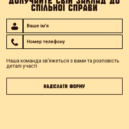
ДОЛУЧАЙТЕ СВІЙ ЗАКЛАД ДО
СПІЛЬНОЇ СПРАВИ
Розчавлені москалики | Страва
бере участь у благодійній
кампанії "Підтримай Третю
Штурмову"
Наша команда зв’яжеться з вами та розповість
ПАБ "Братиська"
деталі участі
Львів, вулиця Січових Стрільців 3
Перейти до закладу