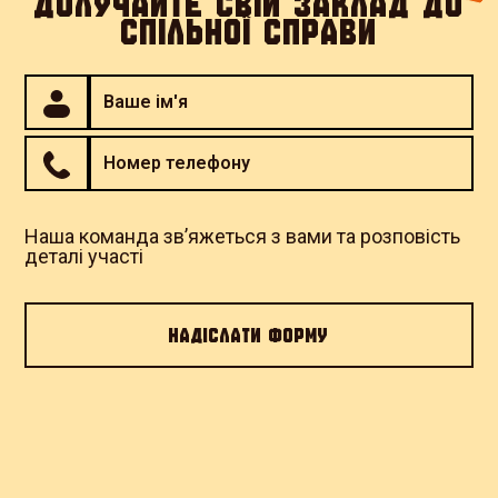
ДОЛУЧАЙТЕ СВІЙ ЗАКЛАД ДО
СПІЛЬНОЇ СПРАВИ
Пиріжки з картоплею | Страва
бере участь у благодійній
кампанії "Підтримай Третю
Штурмову"
Наша команда зв’яжеться з вами та розповість
деталі участі
Sharlotka
Миколаїв, Спаська 52
Перейти до закладу