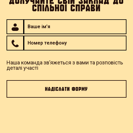
ДОЛУЧАЙТЕ СВІЙ ЗАКЛАД ДО
СПІЛЬНОЇ СПРАВИ
Картопля для 3ОШБр | Страва
бере участь у благодійній
кампанії "Підтримай Третю
Штурмову"
Наша команда зв’яжеться з вами та розповість
SALO
деталі участі
Одеса, вулиця Італійська 50
Перейти до закладу