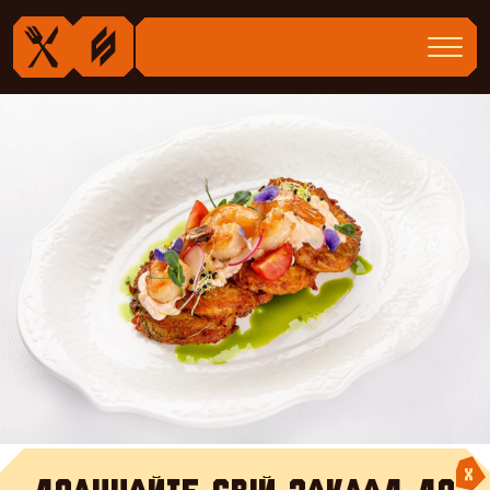
Деруни з тигровими креветками |