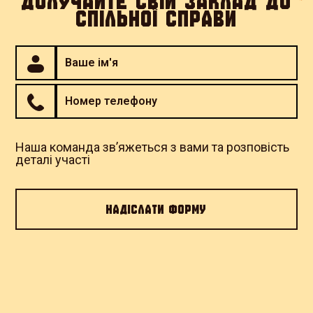
ДОЛУЧАЙТЕ СВІЙ ЗАКЛАД ДО
Страва бере участь у благодійній
СПІЛЬНОЇ СПРАВИ
кампанії "Підтримай Третю
Штурмову"
Ресторан
Грушевський
Наша команда зв’яжеться з вами та розповість
деталі участі
Львів, Проспект Шевченка, 28
Перейти до закладу